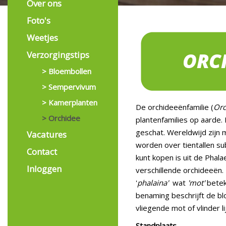
Over ons
Foto's
Weetjes
Verzorgingstips
> Bloembollen
> Sempervivum
> Kamerplanten
De orchideeënfamilie (
Orc
> Orchidee
plantenfamilies op aarde.
geschat. Wereldwijd zijn
Vacatures
worden over tientallen sub
Contact
kunt kopen is uit de Phal
Inloggen
verschillende orchideeën
'
phalaina'
wat
'mot'
betek
benaming beschrijft de b
vliegende mot of vlinder lij
Standplaats